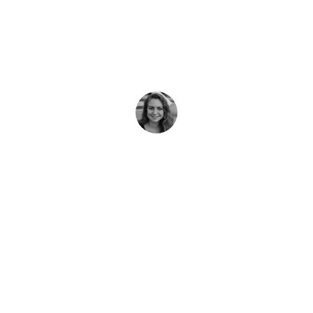
المحيطات
بتحقيق التوازن بين البشرية والمحيط، نشارككم خطط عملنا في المحيطا
Emma Hetherington
23 ديسمبر، 2023