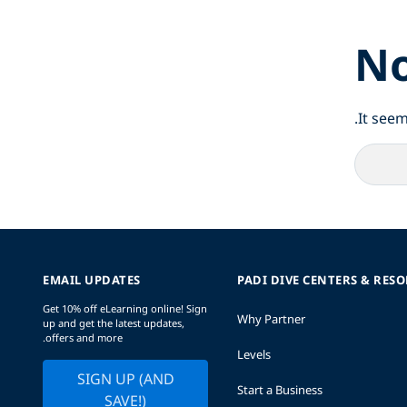
No
It seem
EMAIL UPDATES
PADI DIVE CENTERS & RES
Get 10% off eLearning online! Sign
Why Partner
up and get the latest updates,
offers and more.
Levels
SIGN UP (AND
Start a Business
SAVE!)