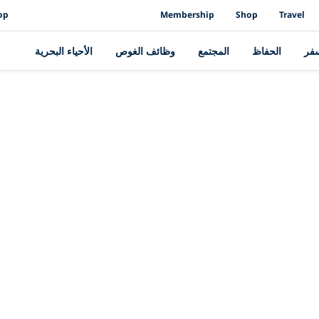
op
Membership
Shop
Travel
سفر
الحفاظ
المجتمع
وظائف الغوص
الأحياء البحرية
القصة الأخيرة
PADI وAWARE يعلنان عن خط