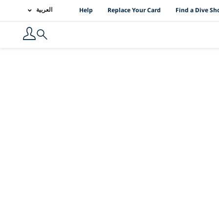
PADI Location Links
العربية
Help
Replace Your Card
Find a Dive Sh
Search
ة جريئة للعمل في