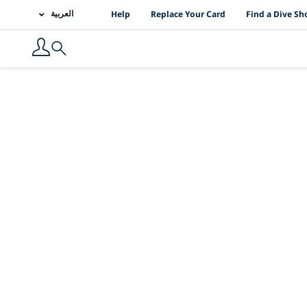
PADI Location Links
العربية
Help
Replace Your Card
Find a Dive Sh
Search