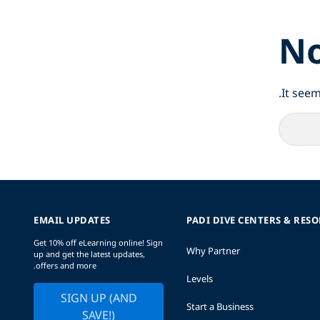
No
It seem
EMAIL UPDATES
PADI DIVE CENTERS & RES
Get 10% off eLearning online! Sign
Why Partner
up and get the latest updates,
offers and more.
Levels
SIGN UP (AND
Start a Business
SAVE!)