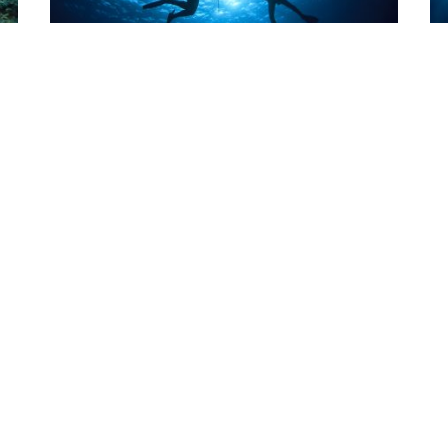
Diving
Di
What’s Next After the PADI
5
Advanced Open Water Diver
W
Course?
O
nd
er
There are two distinct paths you can take
On
after Advanced Open Water - the first leads to
Ad
Master Scuba
yo