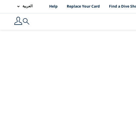
PADI Location Links
العربية
Help
Replace Your Card
Find a Dive Sh
Search