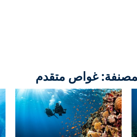
لمصنفة: غواص متقدم