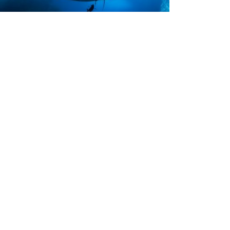
ving
 Amazing Dive Destinations
here You Need an Advanced
pen Water Diver Certification
e of the biggest reasons to get PADI
vanced Open Water Diver certified is so
u can experience mind-blowing