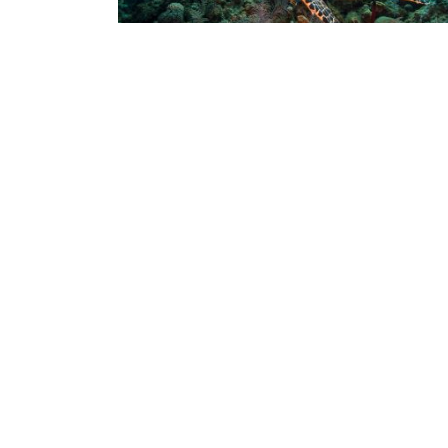
Diving
The Advanced Open Water Diver
Course: 5 Dives for Skill Growth
PADI Open Water Divers gain experience a
confidence during the Advanced Open Wat
Diver course by completing five Adventure