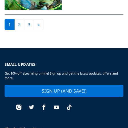
Next page
1
2
3
»
EMAIL UPDATES
Get 10% off eLearning online! Sign up and get the latest updates, offers and
more.
SIGN UP (AND SAVE!)