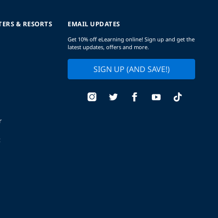
TERS & RESORTS
EMAIL UPDATES
Get 10% off eLearning online! Sign up and get the
latest updates, offers and more.
SIGN UP (AND SAVE!)
r
t