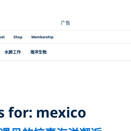
广告
vel
Shop
Membership
水肺工作
海洋生物
ch Results for:
me
s for:
mexico