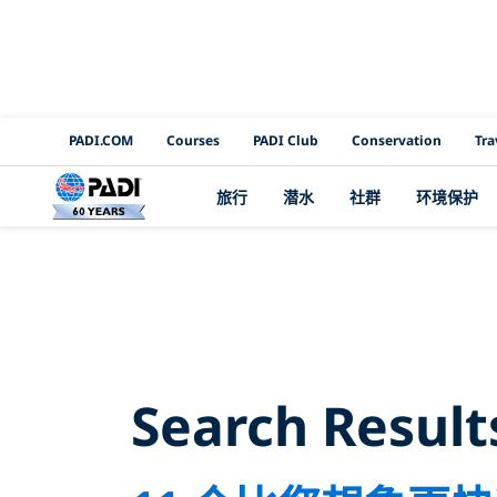
PADI Channels
PADI.COM
Courses
PADI Club
Conservation
Tra
旅行
潜水
社群
环境保护
Sear
Search Result