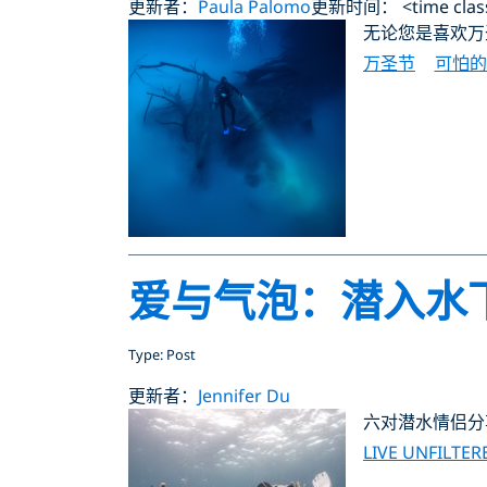
更新者：
Paula Palomo
更新时间： <time class="
无论您是喜欢万
万圣节
可怕的
爱与气泡：潜入水
Type: Post
更新者：
Jennifer Du
六对潜水情侣分
LIVE UNFILTER