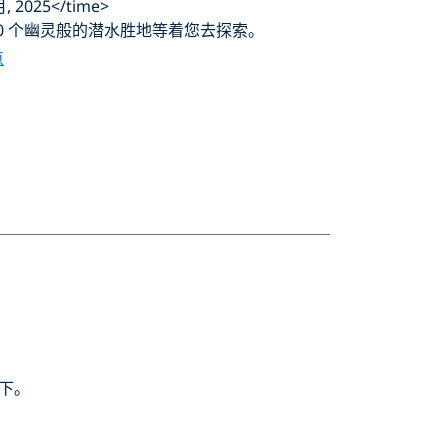
, 2025</time>
0 个幽灵般的潜水胜地等着您去探索。
点
下。