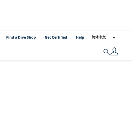
PADI Location Links
简体中文
Find a Dive Shop
Get Certified
Help
Search
xico