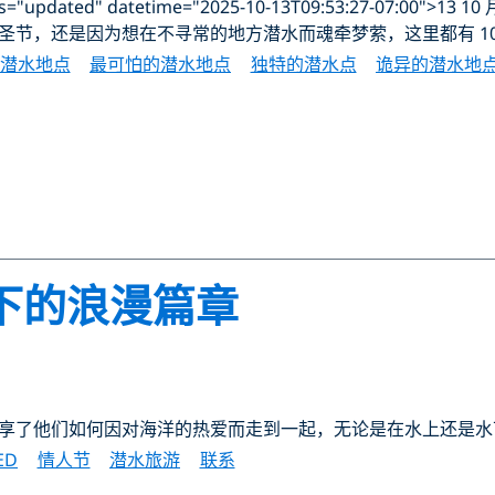
updated" datetime="2025-10-13T09:53:27-07:00">13 10 月
圣节，还是因为想在不寻常的地方潜水而魂牵梦萦，这里都有 1
潜水地点
最可怕的潜水地点
独特的潜水点
诡异的潜水地
下的浪漫篇章
享了他们如何因对海洋的热爱而走到一起，无论是在水上还是水
ED
情人节
潜水旅游
联系