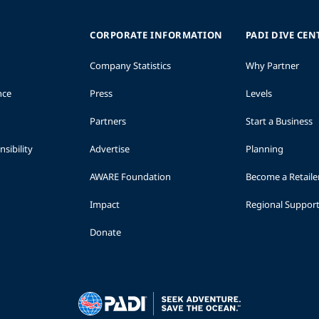
CORPORATE INFORMATION
PADI DIVE CEN
Company Statistics
Why Partner
nce
Press
Levels
Partners
Start a Business
sibility
Advertise
Planning
AWARE Foundation
Become a Retaile
Impact
Regional Suppor
Donate