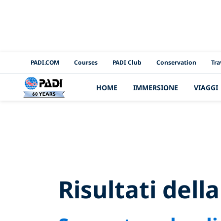
PADI Channels
PADI.COM
Courses
PADI Club
Conservation
Tra
HOME
IMMERSIONE
VIAGGI
Sear
Risultati dell