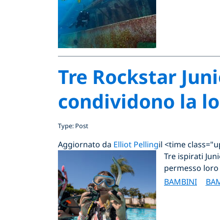
Tre Rockstar Juni
condividono la l
Type: Post
Aggiornato da
Elliot Pelling
il <time class=
Tre ispirati J
permesso loro 
BAMBINI
BAM