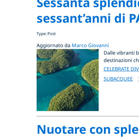
Sessanta splendi
sessant’anni di 
Type: Post
Aggiornato da
Marco Giovanni
Dalle vibranti b
destinazioni c
CELEBRATE DI
SUBACQUEE
Nuotare con sple