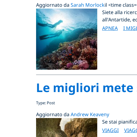
Aggiornato da
Sarah Morlock
il <time clas
Siete alla ricer
all'Antartide, e
APNEA
I MIG
Le migliori mete
Type: Post
Aggiornato da
Andrew Keaveny
Se stai pianifi
VIAGGI
VIAG