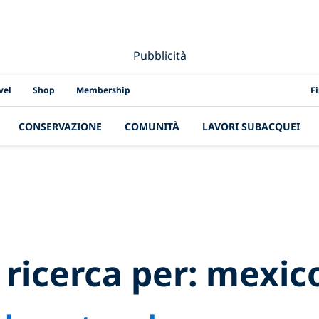
Pubblicità
PAD
vel
Shop
Membership
F
CONSERVAZIONE
COMUNITÀ
LAVORI SUBACQUEI
ch Results for:
me
a ricerca per:
mexic