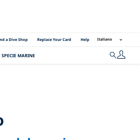
I Location Links
Italiano
ind a Dive Shop
Replace Your Card
Help
SPECIE MARINE
Search
xico
o