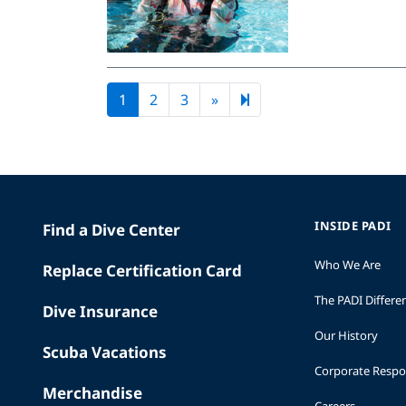
Next page
9
1
2
3
»
INSIDE PADI
Find a Dive Center
Who We Are
Replace Certification Card
The PADI Differe
Dive Insurance
Our History
Scuba Vacations
Corporate Respon
Merchandise
Careers