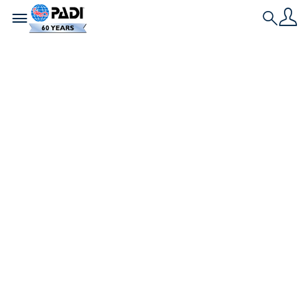
Toggle navigation
Search
最新文章
PADI 救援潜水员课程-
水肺潜水生涯的下一个
重要阶段
本周特邀博主 Lowri James