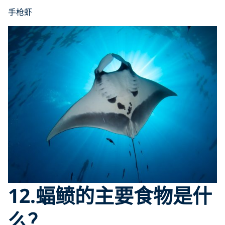
手枪虾
12.蝠鲼的主要食物是什
么？