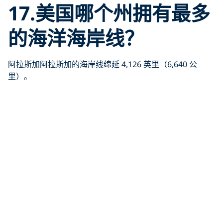
17.美国哪个州拥有最多
的海洋海岸线？
阿拉斯加阿拉斯加的海岸线绵延 4,126 英里（6,640 公
里）。
18.目前发现的最长寿的
鲨鱼是什么？
格陵兰鲨鱼科学家发现了一条有 400 年历史的格陵兰鲨
鱼，它应该出生在英国国王詹姆斯一世统治时期–1604 年前
的某个时候！
19.什么是鲸目动物学？