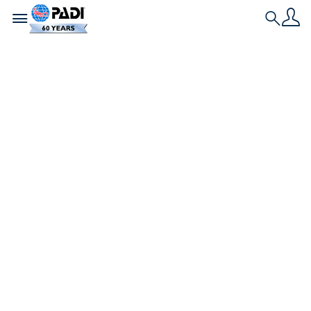
Toggle navigation
Search
Neueste Geschichte
Eine meiner besten
Entscheidungen:
vor meiner
Tauchreise nach
Thailand den PADI
ReActivate-Kurs zu
machen