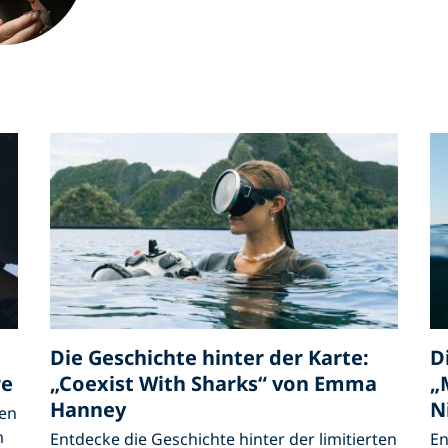
Die Geschichte hinter der Karte:
D
re
„Coexist With Sharks“ von Emma
„
Hanney
N
ten
m
Entdecke die Geschichte hinter der limitierten
En