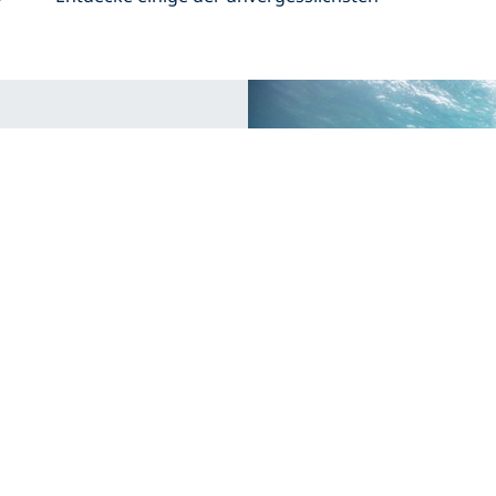
Open Water-
e?
gänge? – Hier ist ein
die Fertigkeiten, die