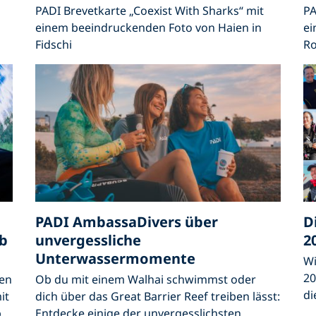
PADI Brevetkarte „Coexist With Sharks“ mit
PA
einem beeindruckenden Foto von Haien in
ei
Fidschi
Ro
PADI AmbassaDivers über
D
ub
unvergessliche
2
Unterwassermomente
Wi
20
ten
Ob du mit einem Walhai schwimmst oder
di
it
dich über das Great Barrier Reef treiben lässt:
b
Entdecke einige der unvergesslichsten