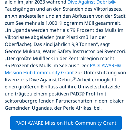
allein im Jahr 2023 während
Dive Against Debris®
-
Tauchgängen und an den Stränden des Viktoriasees,
an Anlandestellen und an den Abflüssen von der Stadt
zum See mehr als 1.000 Kilogramm Müll gesammelt.
„In Uganda werden mehr als 79 Prozent des Mülls im
Viktoriasee abgeladen (nur Plastikmüll an der
Oberfläche). Das sind jährlich 9,9 Tonnen“, sagt
George Mukasa, Water Safety Instructor bei Rwenzori.
„Der größte Müllfleck in der Zentralregion macht
35 Prozent des Mülls im See aus.“ Der
PADI AWARE®
Mission Hub Community Grant
zur Unterstützung von
®
Rwenzoris Dive Against Debris
-Arbeit ermöglicht
einen größeren Einfluss auf ihre Umweltschutzziele
und trägt zu einem positiven PADI® Profil mit
sektorübergreifenden Partnerschaften in den lokalen
Gemeinden Ugandas, der Perle Afrikas, bei.
PADI AWARE Mission Hub Community Grant