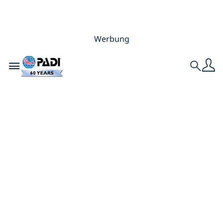
Werbung
Toggle navigation
Search
Dive Against Debris-
Helden: Lokale
Aktionen tragen
zum globalen