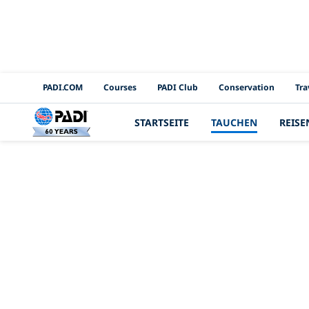
PADI Channels
PADI.COM
Courses
PADI Club
Conservation
Tra
STARTSEITE
TAUCHEN
REISE