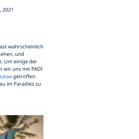
, 2021
hast wahrscheinlich
sehen, und
e. Um einige der
n wir uns mit PADI
mutaa
getroffen.
rau im Paradies zu