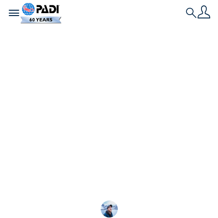
Toggle navigation
Search
Neueste Geschichte
Hinterlasse unter
Wasser nur
Luftblasen
Eine gute Tarierung ist mehr als nur eine
Fertigkeit; sie ist die Art und Weise, wie wir uns
unter