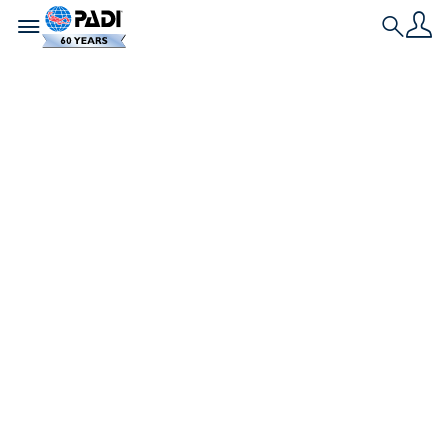
Toggle navigation
Search
Nieuwste verhaal
Laat alleen
luchtbellen achter:
zo minimaliseer je
je impact onder
water als duiker
Goed drijfvermogen is meer dan een vaardigheid;
het is hoe we ons onder water bewegen,
zelfbewustzijn opbouwen en beschermen