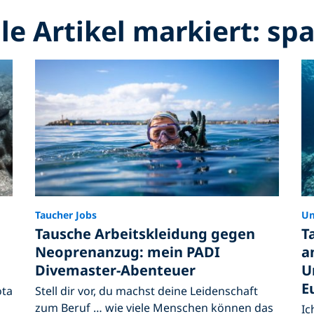
le Artikel markiert: sp
Taucher Jobs
Um
g
Tausche Arbeitskleidung gegen
T
Neoprenanzug: mein PADI
a
Divemaster-Abenteuer
U
E
ota
Stell dir vor, du machst deine Leidenschaft
zum Beruf … wie viele Menschen können das
Ic