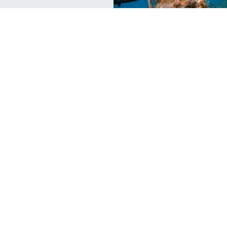
Live Unfiltered
Tr
Where to Learn to Dive in Europe
D
Are you planning your next summer vacation?
G
Why not learn to dive in Europe? Check out 5
Ca
top European
di
we