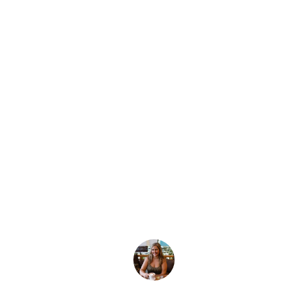
Neueste Geschichte
spanischen Tauchp
Sommer
ußergewöhnliches Tauchen, sondern auch großartiges Essen
Paula Palomo