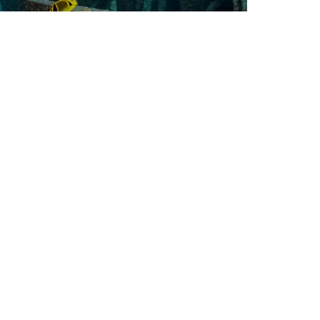
avel
iving in Cabo de Palos, Spain – A
rowing Scuba Destination
bo de Palos is an exceptional place for
ving due to its clear and calm waters, as
ll as