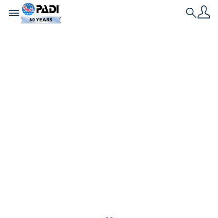
Toggle navigation
Search
Neueste Geschichte
4 Gründe warum du
auf den
Kanarischen Inseln
tauchen solltest
Durchschnittlich 15,6 Millionen Touristen
besuchen jedes Jahr die Kanarischen Inseln. Mit
endlosem Sommer, unzähligen goldenen Stränden
und einer atemberaubenden