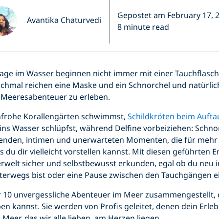
Gepostet am February 17, 
Avantika Chaturvedi
8 minute read
age im Wasser beginnen nicht immer mit einer Tauchflasch
chmal reichen eine Maske und ein Schnorchel und natürlich
 Meeresabenteuer zu erleben.
nfrohe Korallengärten schwimmst,
Schildkröten beim Auft
ins Wasser schlüpfst, während Delfine vorbeiziehen: Schnor
kenden, intimen und unerwarteten Momenten, die für meh
ls du dir vielleicht vorstellen kannst. Mit diesen geführten 
rwelt sicher und selbstbewusst erkunden, egal ob du neu i
terwegs bist oder eine Pause zwischen den Tauchgängen ei
 10 unvergessliche Abenteuer im Meer zusammengestellt, 
en kannst. Sie werden von Profis geleitet, denen dein Erleb
 Meer, das wir alle lieben, am Herzen liegen.