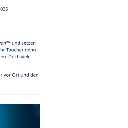
2026
ean
℠ und setzen
ehr Taucher denn
len. Doch viele
r vor Ort und den