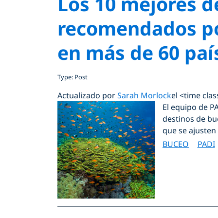
Los 10 mejores d
recomendados po
en más de 60 paí
Type: Post
Actualizado por
Sarah Morlock
el <time cla
El equipo de P
destinos de bu
que se ajusten 
BUCEO
PADI