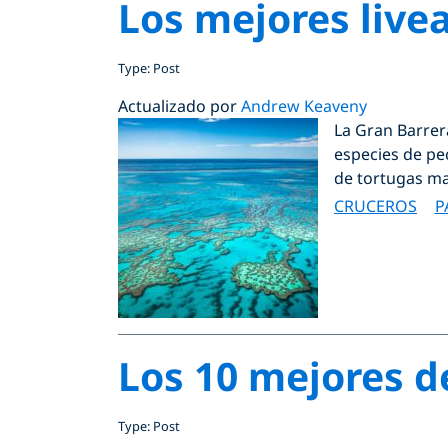
Los mejores live
Type: Post
Actualizado por
Andrew Keaveny
La Gran Barrer
especies de pec
de tortugas mar
CRUCEROS
P
Los 10 mejores d
Type: Post