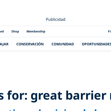
Publicidad
PAD
vel
Shop
Membership
F
IAJAR
CONSERVACIÓN
COMUNIDAD
OPORTUNIDADE
sults for:
great ba
s for:
great barrier 