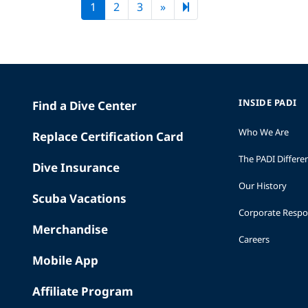
Next page
5
1
2
3
»
INSIDE PADI
Find a Dive Center
Who We Are
Replace Certification Card
The PADI Differe
Dive Insurance
Our History
Scuba Vacations
Corporate Respon
Merchandise
Careers
Mobile App
Affiliate Program