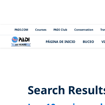
PADI Channels
PADI.COM
Courses
PADI Club
Conservation
Tra
PÁGINA DE INICIO
BUCEO
V
Search Re
Search Result