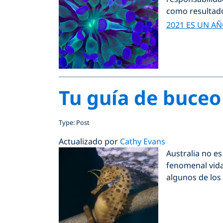
como resultado
2021 ES UN A
Tu guía de buceo
Type: Post
Actualizado por
Cathy Evans
Australia no e
fenomenal vida
algunos de los