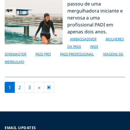
passou de uma
mergulhadora iniciante e
nervosa a uma
profissional PADI em
apenas dois anos.
AMBASSADIVER
MULHERES
DA PADI
PADI
DIVEMASTER
PADI PRO
PADI PROFESSIONAL
VIAGENS DE
MERGULHO
Next page
5
1
2
3
»
EMAIL UPDATES