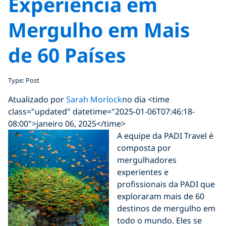
Experiência em
Mergulho em Mais
de 60 Países
Type: Post
Atualizado por
Sarah Morlock
no dia <time
class="updated" datetime="2025-01-06T07:46:18-
08:00">janeiro 06, 2025</time>
A equipe da PADI Travel é
composta por
mergulhadores
experientes e
profissionais da PADI que
exploraram mais de 60
destinos de mergulho em
todo o mundo. Eles se