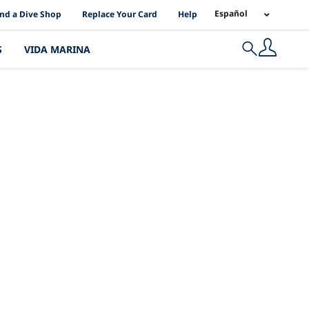
I Location Links
Español
ind a Dive Shop
Replace Your Card
Help
S
VIDA MARINA
Search