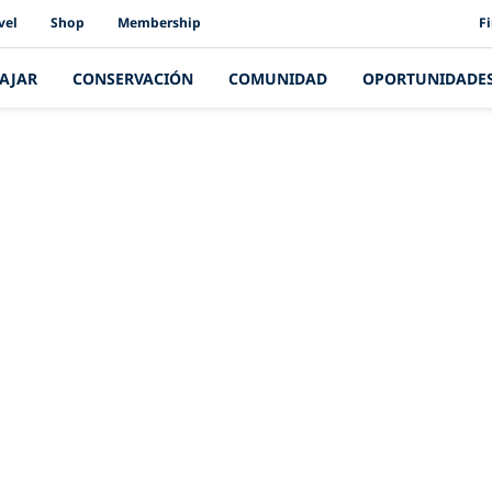
PAD
vel
Shop
Membership
F
IAJAR
CONSERVACIÓN
COMUNIDAD
OPORTUNIDADE