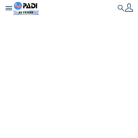
Toggle navigation
Search
Historia más reciente
Cómo es bucear en
La Paz y Cabo San
Lucas, México en
este momento
El agua salada, como dice el refrán, es la cura para