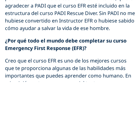
agradecer a PADI que el curso EFR esté incluido en la
estructura del curso PADI Rescue Diver. Sin PADI no me
hubiese convertido en Instructor EFR o hubiese sabido
cómo ayudar a salvar la vida de ese hombre.
¿Por qué todo el mundo debe completar su curso
Emergency First Response (EFR)?
Creo que el curso EFR es uno de los mejores cursos
que te proporciona algunas de las habilidades más
importantes que puedes aprender como humano. En
mi opinión, este curso es esencial tanto para
buceadores como no buceadores y les ayuda a estar
preparados ante cualquier situación. Nunca se sabe
cuándo pueden ocurrir accidentes o si tendremos que
salvar la vida de otra persona. Por tanto, es
importante que sepamos cómo ayudar a una persona
herida o enferma y cómo salvar la vida de alguien en
caso de necesitarlo.