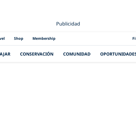
Publicidad
PAD
vel
Shop
Membership
F
IAJAR
CONSERVACIÓN
COMUNIDAD
OPORTUNIDADE