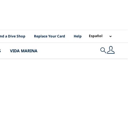
I Location Links
Español
ind a Dive Shop
Replace Your Card
Help
S
VIDA MARINA
Search