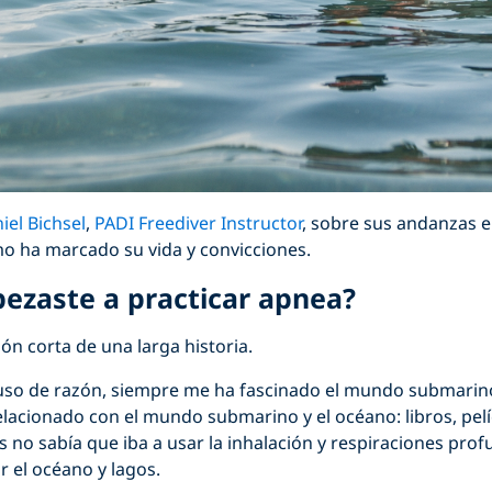
iel Bichsel
,
PADI Freediver Instructor
, sobre sus andanzas e
o ha marcado su vida y convicciones.
zaste a practicar apnea?
ión corta de una larga historia.
uso de razón, siempre me ha fascinado el mundo submari
elacionado con el mundo submarino y el océano: libros, pelí
 no sabía que iba a usar la inhalación y respiraciones pro
 el océano y lagos.