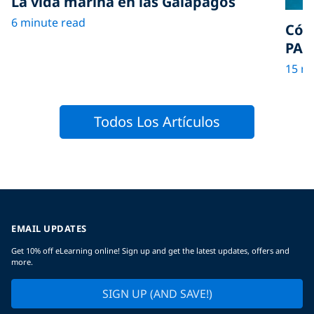
La vida marina en las Galápagos
6 minute read
Cóm
PAD
15 m
Todos Los Artículos
EMAIL UPDATES
Get 10% off eLearning online! Sign up and get the latest updates, offers and
more.
SIGN UP (AND SAVE!)