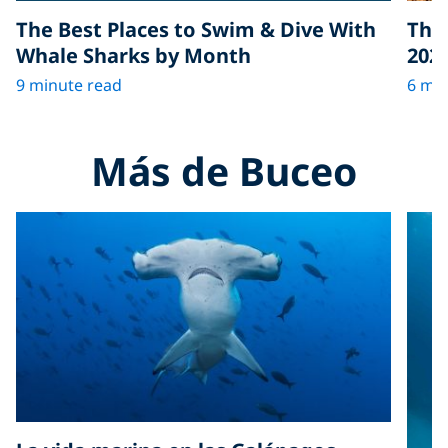
The Best Places to Swim & Dive With
The 
Whale Sharks by Month
202
9 minute read
6 min
Más de Buceo