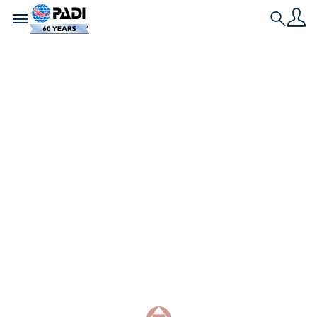
Toggle navigation
Search
Historia más reciente
60 destinos épicos
de buceo para
celebrar los 60 años
de PADI
Desde vibrantes arrecifes de coral hasta icónicos
encuentros con la vida salvaje, celebre los 60 años
de PADI a