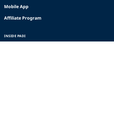
Mobile App
Affiliate Program
INSIDE PADI
Who We Are
The PADI Difference
Our History
Corporate Responsibility
Careers
CORPORATE INFORMATION