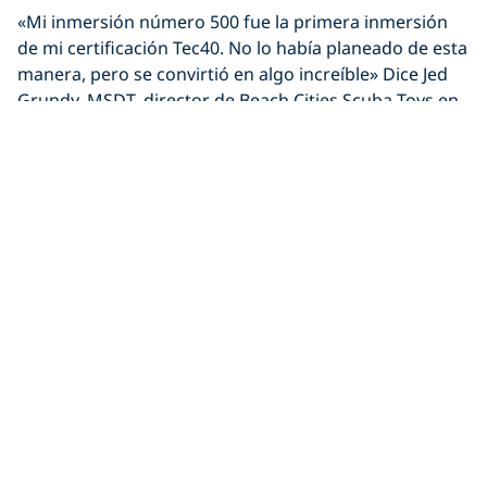
«Mi inmersión número 500 fue la primera inmersión
de mi certificación Tec40. No lo había planeado de esta
manera, pero se convirtió en algo increíble» Dice Jed
Grundy, MSDT, director de Beach Cities Scuba Toys en
Cypress (California, Estados Unidos).
Salta al agua de nuevo.
«Celebré mi inmersión 50, 100, 1 000 y 2 000 de la
misma manera. ¡Simplemente fui a bucear!” Dice Travis
Rudder, buceador desde 2007.
¿Te estás acercando a tu próxima inmersión número
100? Asegúrate de unirte al grupo de buceadores de
élite obteniendo tu nivel
Master Scuba Diver
.
Compartir