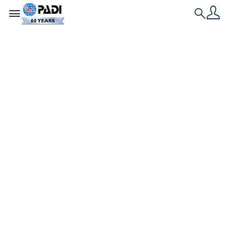
Toggle navigation
Search
Historia más reciente
Cómo una
buceadora PADI
pasó del miedo al
mar a filmar
tiburones para
Netflix
De tener pánico a las estrellas de mar a
protagonizar Todos los tiburones, la bióloga