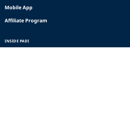
Mobile App
Affiliate Program
INSIDE PADI
Who We Are
The PADI Difference
Our History
Corporate Responsibility
Careers
CORPORATE INFORMATION