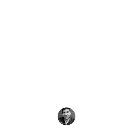
Historia más reciente
26: Genera un c
erficie como bajo 
 celebra del 12 al 20 de septiembre, anima a la comunidad