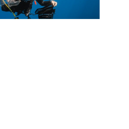
nservation
eel Good Marine Conservation
ins Around the Globe