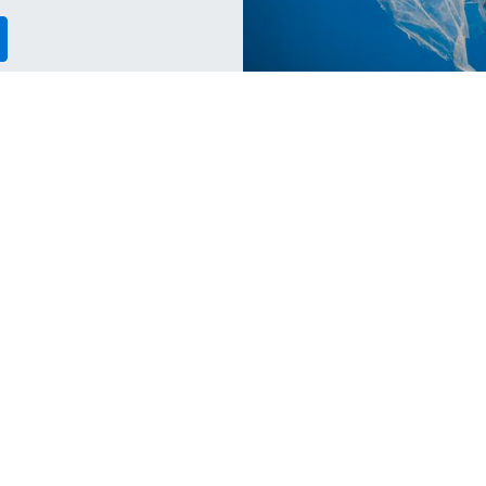
Conservation
Co
t
The Power of Divers: Why the PADI
F
AWARE Foundation Matters Now
W