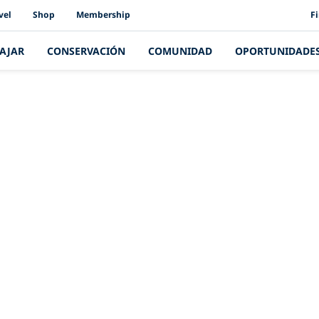
PAD
vel
Shop
Membership
F
IAJAR
CONSERVACIÓN
COMUNIDAD
OPORTUNIDADE