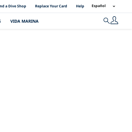
I Location Links
Español
ind a Dive Shop
Replace Your Card
Help
S
VIDA MARINA
Search