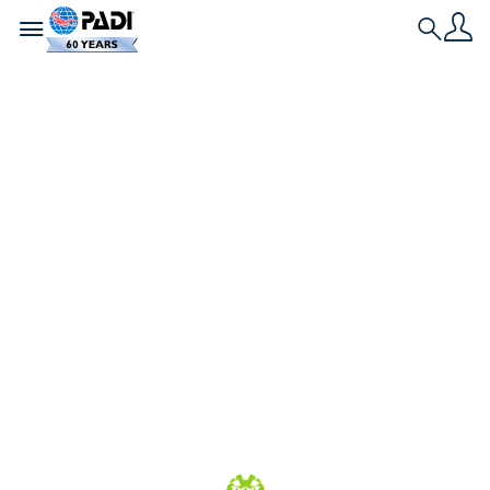
Toggle navigation
Search
Historia más reciente
Continúa la lucha
por un tratado
mundial sobre el
plástico
A pesar de la creciente urgencia, los líderes
mundiales fueron incapaces de ultimar un Tratado
Mundial sobre los Plásticos.