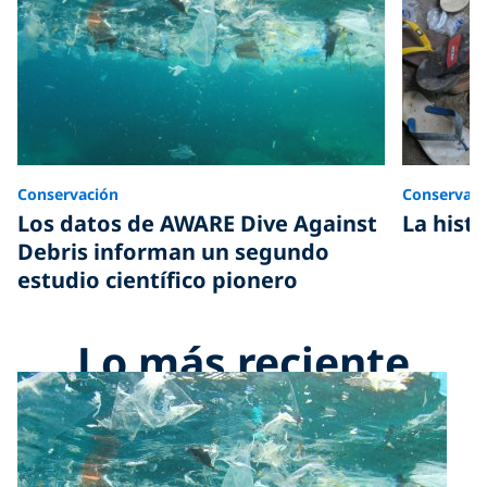
Conservación
Conservaci
Los datos de AWARE Dive Against
La histo
Debris informan un segundo
estudio científico pionero
Lo más reciente