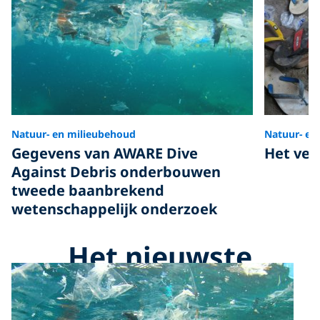
Natuur- en milieubehoud
Natuur- en
Gegevens van AWARE Dive
Het ver
Against Debris onderbouwen
tweede baanbrekend
wetenschappelijk onderzoek
Het nieuwste