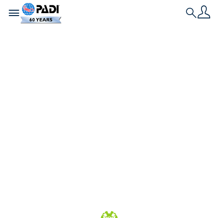
Toggle navigation
Search
Nieuwste verhaal
De strijd voor een
wereldwijd verdrag
over plastic gaat
door
Ondanks de toenemende urgentie zijn de
wereldleiders er niet in geslaagd om tot een
akkoord te komen voor een