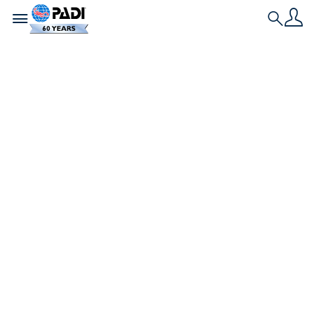
Toggle navigation
Search
Tiburones: miedo y
fascinación
instintivos
Algo curioso sucedió cuando el último buceador
comenzó a salir del agua en la escalera de un
barco de