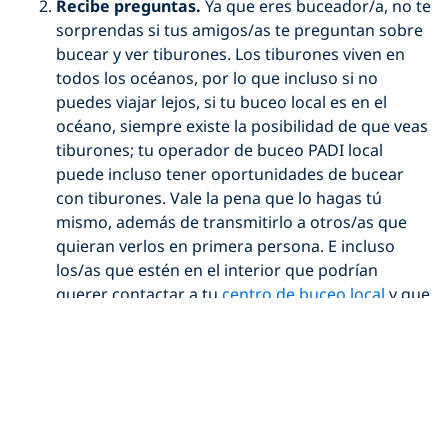
Recibe preguntas.
Ya que eres buceador/a, no te
sorprendas si tus amigos/as te preguntan sobre
bucear y ver tiburones. Los tiburones viven en
todos los océanos, por lo que incluso si no
puedes viajar lejos, si tu buceo local es en el
océano, siempre existe la posibilidad de que veas
tiburones; tu operador de buceo PADI local
puede incluso tener oportunidades de bucear
con tiburones. Vale la pena que lo hagas tú
mismo, además de transmitirlo a otros/as que
quieran verlos en primera persona. E incluso
los/as que estén en el interior que podrían
querer contactar a tu
centro de buceo local
y que
tengan interés en convertirse en PADI Open
Water Divers para que puedan ver tiburones
cuando viajen al agua salada. Además, los
Centros de Buceo y Resorts PADI pueden ofrecer
la especialidad de Conservación
de Tiburones
AWARE donde sea que estén.