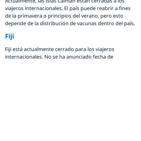
Actualmente, las Islas Caimán están cerradas a los
viajeros internacionales. El país puede reabrir a fines
de la primavera o principios del verano, pero esto
depende de la distribución de vacunas dentro del país.
Fiji
Fiji está actualmente cerrado para los viajeros
internacionales. No se ha anunciado fecha de
reapertura.
Indonesia
Indonesia está actualmente cerrada para viajeros
internacionales. No se ha anunciado fecha de
reapertura.
Maldivas
Los viajeros a las Maldivas deben obtener una prueba
de PCR COVID-19 negativa no más de 96 horas antes