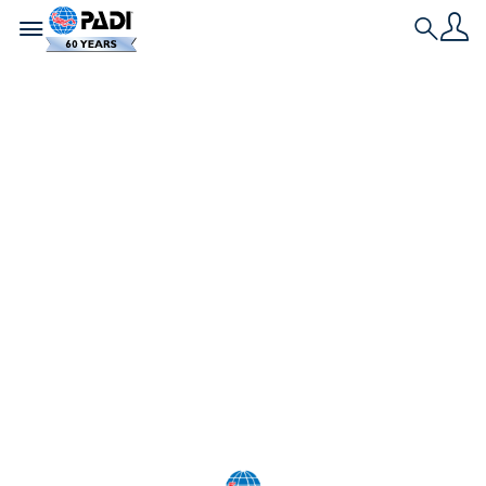
Toggle navigation
Search
Dernière histoire
Plongée Technique :
Les 10 meilleurs
sites de plongée au
monde
Que vous aimiez aller en profondeur ou que vous
préfériez pénétrer dans des épaves et des grottes,
ces 10