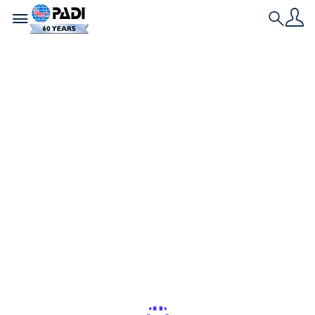
Toggle navigation
Search
Dernière histoire
Les meilleurs
cadeaux pour les
plongeurs à moins
de 25 USD
Vous cherchez le cadeau idéal pour un plongeur
ou un passionné de l'océan, mais vous avez un
budget limité ?