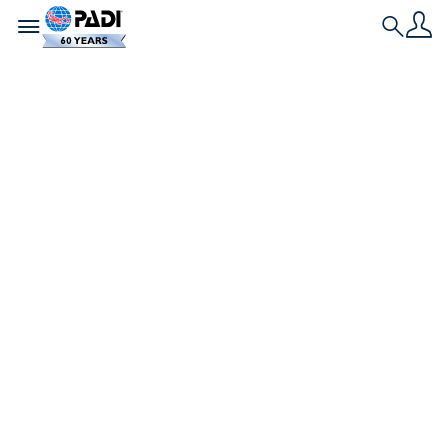
Toggle navigation
Search
Dernière histoire
Apprendre à
plonger en eaux
froides et ses
récompenses
inattendues
Pourquoi envisager d'apprendre à plonger en
eaux froides ? Ne serait-il pas préférable de partir
à l'étranger, vers une