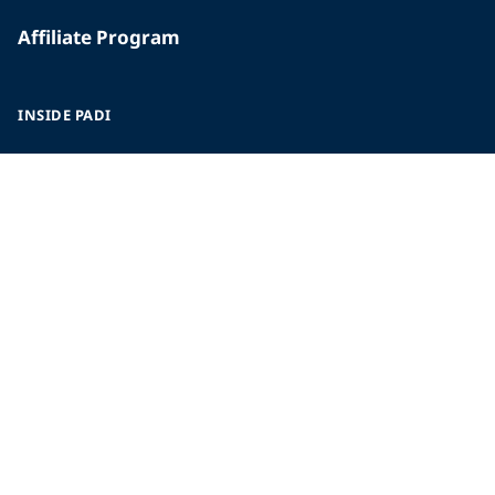
Affiliate Program
INSIDE PADI
Who We Are
The PADI Difference
Our History
Corporate Responsibility
Careers
CORPORATE INFORMATION
Company Statistics