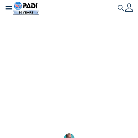
Toggle navigation
Search
Dernière histoire
Un icône de la
plongée et le
pouvoir guérisseur
de la plongée
Tous ceux qui ont plongé dans les Keys de Floride
connaissent le célèbre Christ de l'Abîme ou l'ont
déjà