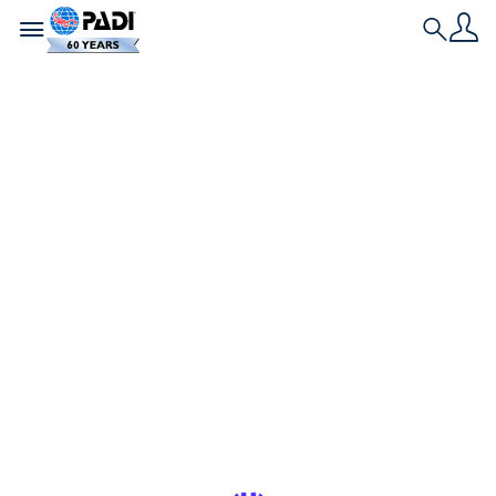
Toggle navigation
Search
Dernière histoire
Créer des souvenirs
ensemble : j’ai
certifié ma mère en
tant que PADI
Divemaster
Lisez comment cette PADI Pro a certifié sa propre
mère en tant que Divemaster, et les joies de la