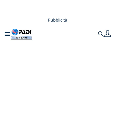
Pubblicità
Toggle navigation
Search
10 Immagini
Instagram Che Ci
Ispirano a Esplorare
le Specialità