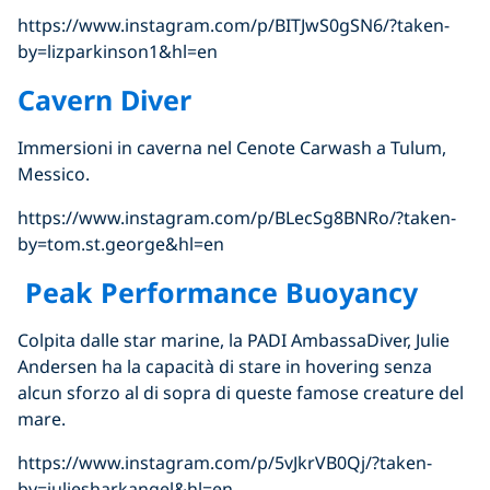
https://www.instagram.com/p/BITJwS0gSN6/?taken-
by=lizparkinson1&hl=en
Cavern Diver
Immersioni in caverna nel Cenote Carwash a Tulum,
Messico.
https://www.instagram.com/p/BLecSg8BNRo/?taken-
by=tom.st.george&hl=en
Peak Performance Buoyancy
Colpita dalle star marine, la PADI AmbassaDiver, Julie
Andersen ha la capacità di stare in hovering senza
alcun sforzo al di sopra di queste famose creature del
mare.
https://www.instagram.com/p/5vJkrVB0Qj/?taken-
by=juliesharkangel&hl=en