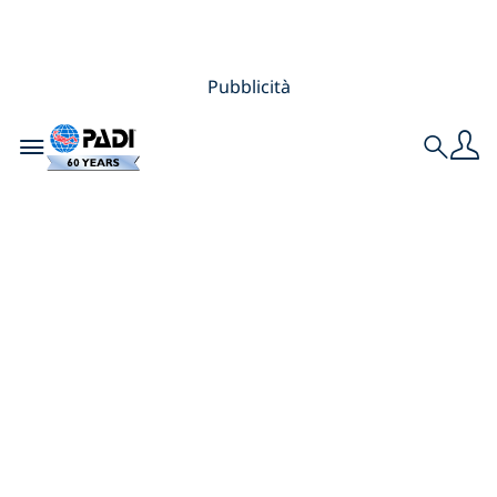
Pubblicità
Toggle navigation
Search
Come “Adopt the
Blue” sta
monitorando lo
sbiancamento dei
coralli con l’aiuto