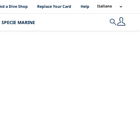
I Location Links
Italiano
ind a Dive Shop
Replace Your Card
Help
SPECIE MARINE
Search
iservati agli