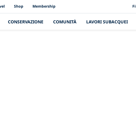
PAD
vel
Shop
Membership
F
CONSERVAZIONE
COMUNITÀ
LAVORI SUBACQUEI
L'ultima storia
re dei vantaggi r