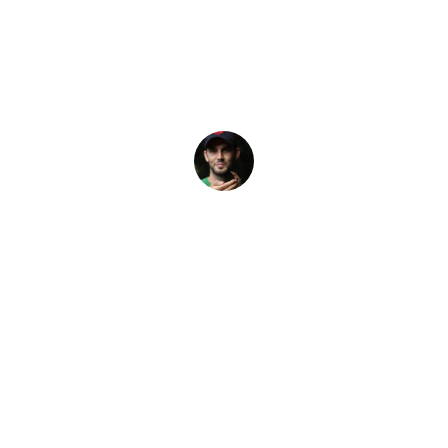
affiliati PADI Clu
ntaggi riservati ai membri del PADI Club, tra cui sconti riserva
Elliot Pelling
5 Agosto 2026