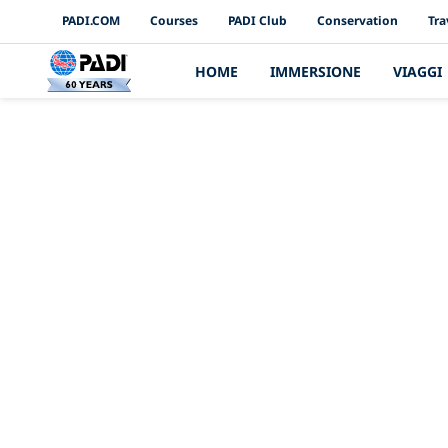
PADI Channels
PADI.COM
Courses
PADI Club
Conservation
Tra
HOME
IMMERSIONE
VIAGGI
Come usufrui