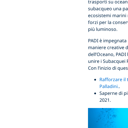
trasporti su ocea
subacqueo una pausa
ecosistemi marini 
forzi per la conse
più luminoso.
PADI è impegnata c
maniere creative d
dell’Oceano, PADI 
unire i Subacquei 
Con l’inizio di que
Rafforzare il
Palladini.
.
Saperne di pi
2021.