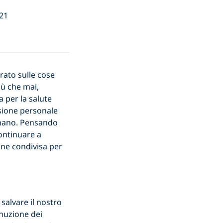
021
trato sulle cose
iù che mai,
 per la salute
sione personale
 amano. Pensando
ontinuare a
one condivisa per
salvare il nostro
inuzione dei