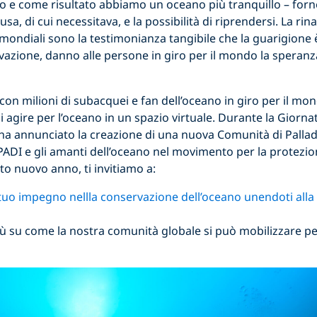
no e come risultato abbiamo un oceano più tranquillo – fo
, di cui necessitava, e la possibilità di riprendersi. La rina
mondiali sono la testimonianza tangibile che la guarigione è 
rvazione, danno alle persone in giro per il mondo la speran
on milioni di subacquei e fan dell’oceano in giro per il mo
i agire per l’oceano in un spazio virtuale. Durante la Giorn
ha annunciato la creazione di una nuova Comunità di Palladi
PADI e gli amanti dell’oceano nel movimento per la protezio
sto nuovo anno, ti invitiamo a:
 tuo impegno nellla conservazione dell’oceano unendoti all
ù su come la nostra comunità globale si può mobilizzare pe