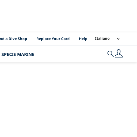
I Location Links
Italiano
ind a Dive Shop
Replace Your Card
Help
SPECIE MARINE
Search