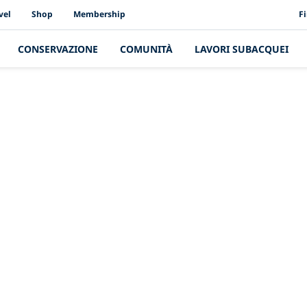
PAD
vel
Shop
Membership
F
CONSERVAZIONE
COMUNITÀ
LAVORI SUBACQUEI
L'ultima storia