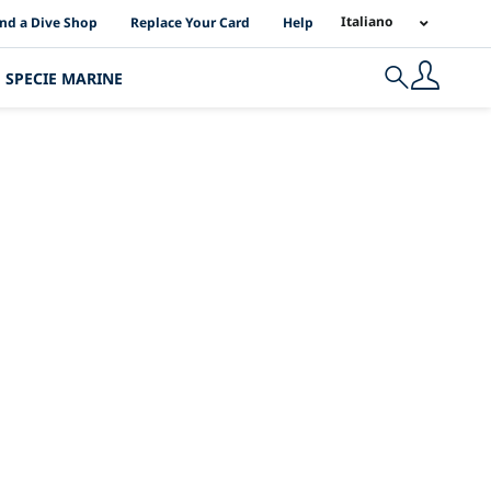
I Location Links
Italiano
ind a Dive Shop
Replace Your Card
Help
SPECIE MARINE
Search