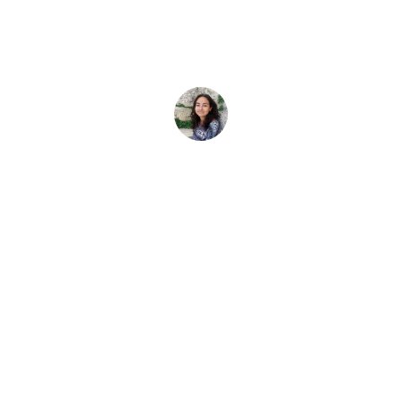
ior AmbassaDiver 
ior AmbassaDiver, i giovani della comunità subacquea impeg
Elena Vivaldo
5 Ottobre 2025