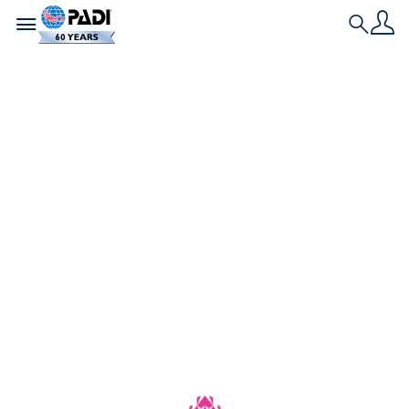
Toggle navigation
Search
L'ultima storia
Go Eco! Piccole
scelte, grande
impatto… sopra e
sotto la superficie
La protezione degli oceani inizia dalle nostre
azioni quotidiane. Piccole scelte coerenti possono
avere il massimo impatto.