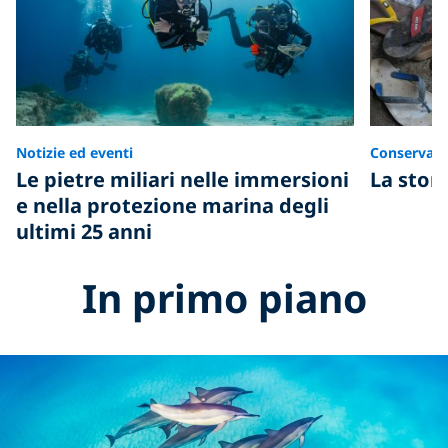
Notizie ed eventi
Conservazi
Le pietre miliari nelle immersioni
La stori
e nella protezione marina degli
ultimi 25 anni
In primo piano