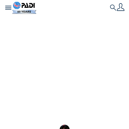
Toggle navigation
Search
L'ultima storia
Come usufruire dei
vantaggi riservati
agli affiliati PADI
Club
Scopri come usufruire dei vantaggi riservati ai
membri del PADI Club, tra cui sconti riservati agli
affiliati, la rivista