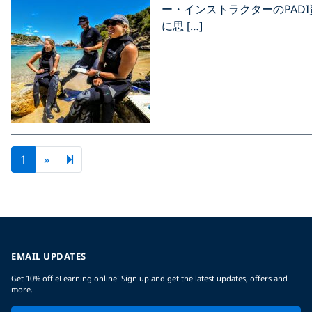
ー・インストラクターのPAD
に思 […]
Next page
2
1
»
EMAIL UPDATES
Get 10% off eLearning online! Sign up and get the latest updates, offers and
more.