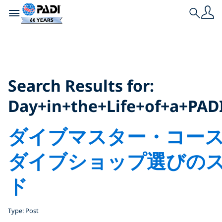
Toggle navigation
Search
Search Results for:
the+Life+of+a+PADI+Di
Search Results for:
Day+in+the+Life+of+a+PAD
ダイブマスター・コー
ダイブショップ選びの
ド
Type: Post