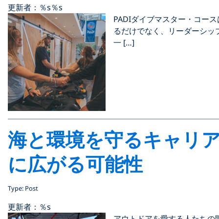
更新者：％s
％s
PADIダイブマスター・コー
るだけでなく、リーダーシッ
一 […]
海と環境を守るキャリ
に広がる可能性
Type: Post
更新者：％s
アウトドアを愛する人たちの