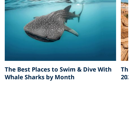
The Best Places to Swim & Dive With
The 
Whale Sharks by Month
202
9 minute read
6 min
보존에서 더 보기