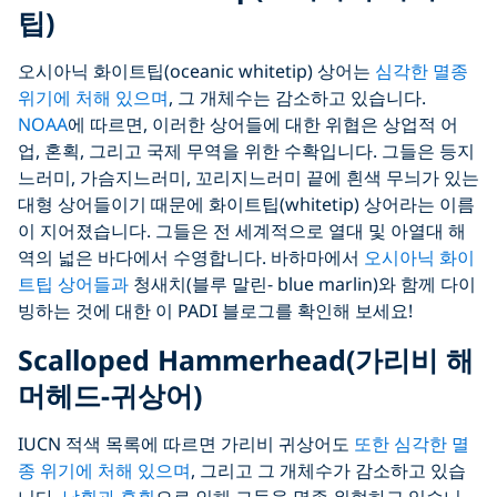
팁)
오시아닉 화이트팁(oceanic whitetip) 상어는
심각한 멸종
위기에 처해 있으며
, 그 개체수는 감소하고 있습니다.
NOAA
에 따르면, 이러한 상어들에 대한 위협은 상업적 어
업, 혼획, 그리고 국제 무역을 위한 수확입니다. 그들은 등지
느러미, 가슴지느러미, 꼬리지느러미 끝에 흰색 무늬가 있는
대형 상어들이기 때문에 화이트팁(whitetip) 상어라는 이름
이 지어졌습니다. 그들은 전 세계적으로 열대 및 아열대 해
역의 넓은 바다에서 수영합니다. 바하마에서
오시아닉 화이
트팁 상어들과
청새치(블루 말린- blue marlin)와 함께 다이
빙하는 것에 대한 이 PADI 블로그를 확인해 보세요!
Scalloped Hammerhead(가리비 해
머헤드-귀상어)
IUCN 적색 목록에 따르면 가리비 귀상어도
또한 심각한 멸
종 위기에 처해 있으며
, 그리고 그 개체수가 감소하고 있습
니다.
남획과 혼획
으로 인해 그들을 멸종 위협하고 있습니