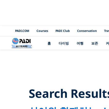
PADI Channels
PADI.COM
Courses
PADI Club
Conservation
Tra
홈
다이빙
여행
보존
Search
Search Result