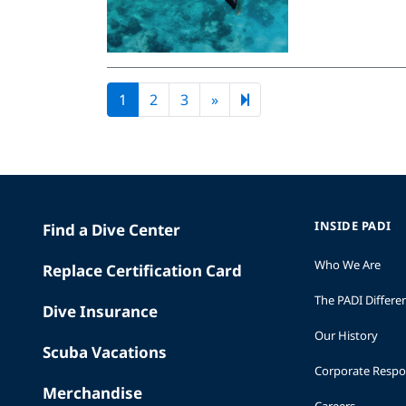
Next page
6
1
2
3
»
INSIDE PADI
Find a Dive Center
Who We Are
Replace Certification Card
The PADI Differe
Dive Insurance
Our History
Scuba Vacations
Corporate Respon
Merchandise
Careers