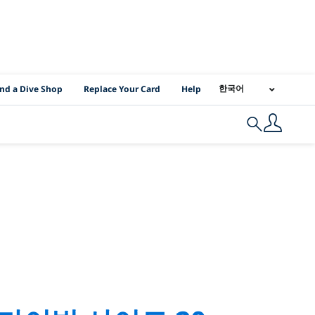
I Location Links
한국어
ind a Dive Shop
Replace Your Card
Help
Search
ippines