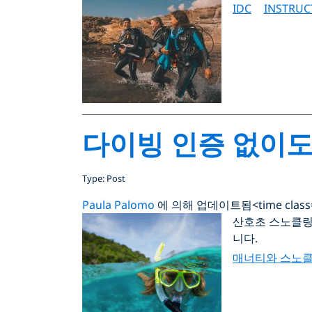
IDC
INSTRU
다이빙 인증 없이도 
Type: Post
Paula Palomo
에 의해 업데이트됨
<time clas
산호초 스노클링
니다.
매너티와 스노