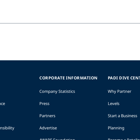
CORPORATE INFORMATION
PADI DIVE CEN
Company Statistics
Why Partner
nce
Press
Levels
Partners
Start a Business
sibility
Advertise
Planning
AWARE Foundation
Become a Retaile