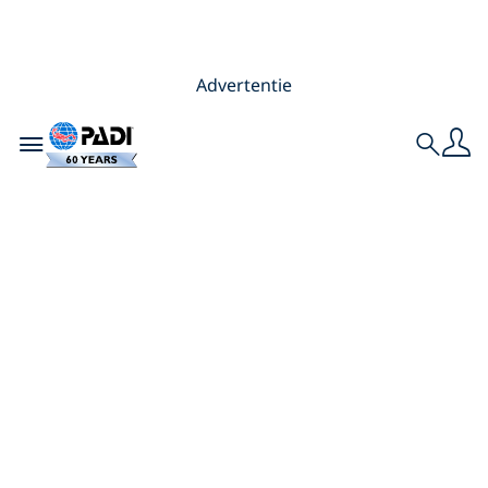
Advertentie
Toggle navigation
Search
6 manieren waarop
duiker zijn ook
boven water van