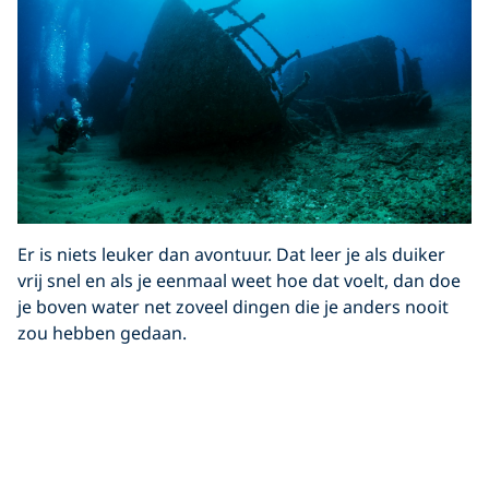
Er is niets leuker dan avontuur. Dat leer je als duiker
vrij snel en als je eenmaal weet hoe dat voelt, dan doe
je boven water net zoveel dingen die je anders nooit
zou hebben gedaan.
6. Je zal je gelukkiger voelen – en meer
relaxed
Geloof je het niet? Lees
deze blog
, of
deze blog
, of
anders
deze
.